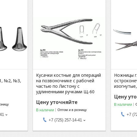
Кусачки костные для операций
Ножницы г
1, №2, №3,
на позвоночнике с рабочей
остроконе
частью по Листону с
изогнутые,
удлиненными ручками Щ-60
Цену ут
Цену уточняйте
В наличии
озницу
В наличии
Оптом и в розницу
-41
+7 (7
+7 (725) 257-14-41