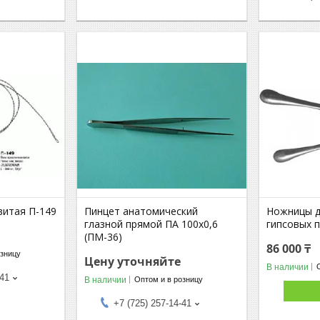
витая П-149
Пинцет анатомический
Ножницы д
глазной прямой ПА 100х0,6
гипсовых 
(ПМ-36)
86 000 ₸
озницу
Цену уточняйте
В наличии
-41
В наличии
Оптом и в розницу
+7 (725) 257-14-41