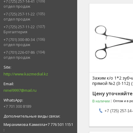
109
+7 (725) 257-14-41
отдел продаж
105
+7 (725) 257-11-22
отдел продаж
107
+7 (725) 257-11-22
Бухгалтерия
106
+7 (701) 300-80-34
отдел продаж
104
+7 (701) 226-07-86
отдел продаж
http://www.kazmedial.kz
Зажим к/о 1*2 зубч
прямой №2 (З-112) 
ninel9997@mail.ru
Цену уточняйте
В наличии
Оптом и в р
+7 701 300 8189
+7 (725) 257-14
Мирахимова Камилла+7 776 501 1151