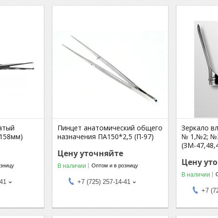
атый
Пинцет анатомический общего
Зеркало в
(158мм)
назначения ПА150*2,5 (П-97)
№ 1,№2; №
(ЗМ-47,48,
Цену уточняйте
Цену ут
В наличии
озницу
Оптом и в розницу
В наличии
-41
+7 (725) 257-14-41
+7 (7