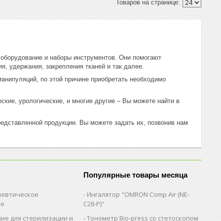
оборудование и наборы инструментов. Они помогают
я, удержания, закрепления тканей и так далее.
манипуляций, по этой причине приобретать необходимо
ские, урологические, и многие другие – Вы можете найти в
едставленной продукции. Вы можете задать их, позвонив нам
Популярные товары месяца
евтическое
Ингалятор "OMRON Comp Air (NE-
ие
C28-Р)"
ие для стерилизации и
Тонометр Bio-press со стетоскопом