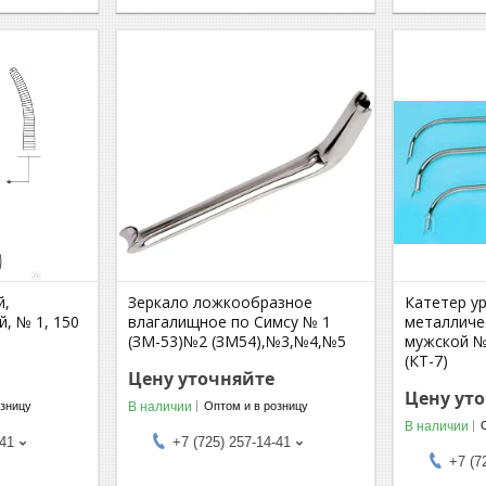
й,
Зеркало ложкообразное
Катетер у
й, № 1, 150
влагалищное по Симсу № 1
металличе
(ЗМ-53)№2 (ЗМ54),№3,№4,№5
мужской №
(КТ-7)
Цену уточняйте
Цену ут
В наличии
озницу
Оптом и в розницу
В наличии
-41
+7 (725) 257-14-41
+7 (7