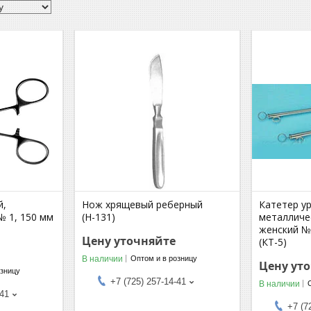
й,
Нож хрящевый реберный
Катетер у
№ 1, 150 мм
(Н-131)
металличе
женский №
Цену уточняйте
(КТ-5)
В наличии
Оптом и в розницу
Цену ут
озницу
+7 (725) 257-14-41
В наличии
-41
+7 (7