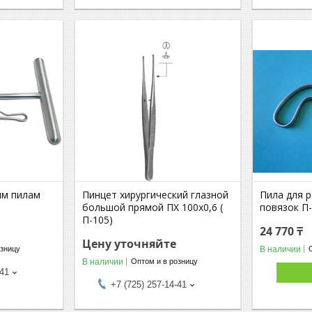
ым пилам
Пинцет хирургический глазной
Пила для 
большой прямой ПХ 100х0,6 (
повязок П
П-105)
24 770 ₸
Цену уточняйте
В наличии
озницу
В наличии
Оптом и в розницу
-41
+7 (725) 257-14-41