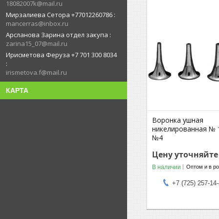
18082007k@mail.ru
Мирзалиева Сетора +77012260786
mancerras@inbox.ru
Арсланова Зарина отдел закупа
zarina15_07@mail.ru
Ирисметова Феруза +7 701 300 8034
irismetova.f@mail.ru
КАРТА
Воронка ушная
никелированная № 
№4
Цену уточняйте
В наличии
Оптом и в р
+7 (725) 257-14