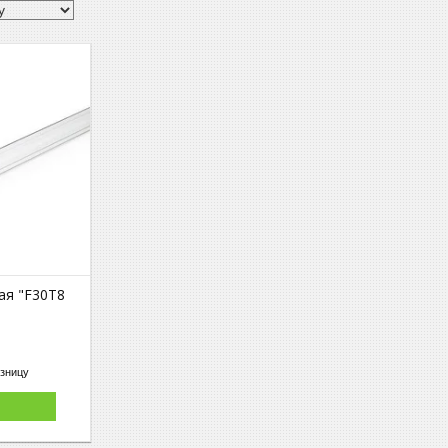
ая "F30T8
озницу