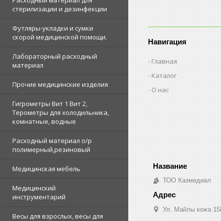
Расходный материал для
стерилизации и дезинфекции
Футляры-укладки и сумки
скорой медицинской помощи.
Навигация
Лабораторный расходный
Главная
материал
Каталог
Прочие медицинские изделия
О нас
Гигрометры Вит 1 Вит 2,
Терометры для холодильника,
комнатные, водные
Расходный материал о/р
полимерный,резиновый
Медицинская мебель
ТОО Казмедиал
Медицинский
инструментарий
Ул. Майлы кожа 15
Весы для взрослых, весы для