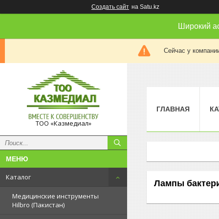
Создать сайт
на Satu.kz
Широкий а
Сейчас у компании
ГЛАВНАЯ
КА
ТОО «Казмедиал»
Каталог
Лампы бактер
Медицинские инструменты
Hilbro (Пакистан)