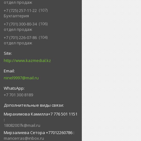
отдел продаж
107
+7 (725) 257-11-22
Бухгалтерия
106
+7 (701) 300-80-34
отдел продаж
104
+7 (701) 226-07-86
отдел продаж
http://www.kazmedial.kz
ninel9997@mail.ru
+7 701 300 8189
Мирахимова Камилла+7 776 501 1151
18082007k@mail.ru
Мирзалиева Сетора +77012260786
mancerras@inbox.ru