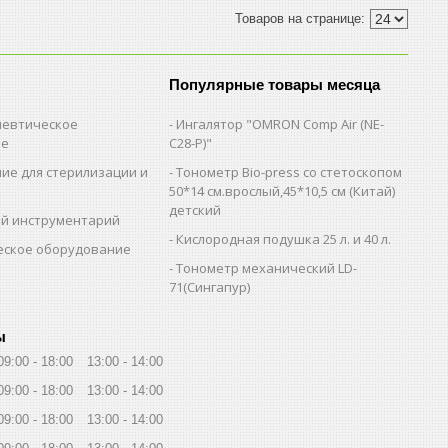
Популярные товары месяца
евтическое
Ингалятор "OMRON Comp Air (NE-
ие
C28-Р)"
ие для стерилизации и
Тонометр Bio-press со стетоскопом
и
50*14 см.врослый,45*10,5 см (Китай)
детский
й инструментарий
Кислородная подушка 25 л. и 40 л.
еское оборудование
Тонометр механический LD-
71(Сингапур)
ы
09:00
18:00
13:00
14:00
09:00
18:00
13:00
14:00
09:00
18:00
13:00
14:00