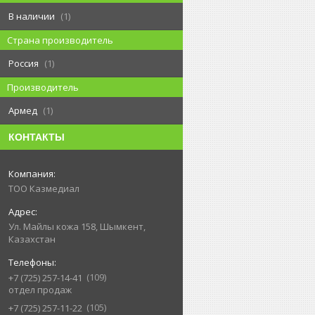
В наличии
1
Страна производитель
Россия
1
Производитель
Армед
1
КОНТАКТЫ
ТОО Казмедиал
Ул. Майлы кожа 158, Шымкент,
Казахстан
109
+7 (725) 257-14-41
отдел продаж
105
+7 (725) 257-11-22