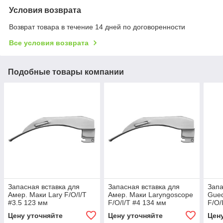
Условия возврата
Возврат товара в течение 14 дней по договоренности
Все условия возврата
Подобные товары компании
Запасная вставка для
Запасная вставка для
Запа
Амер. Маки Lary F/O/I/T
Амер. Маки Laryngoscope
Gued
#3.5 123 мм
F/O/I/T #4 134 мм
F/O/
Цену уточняйте
Цену уточняйте
Цен