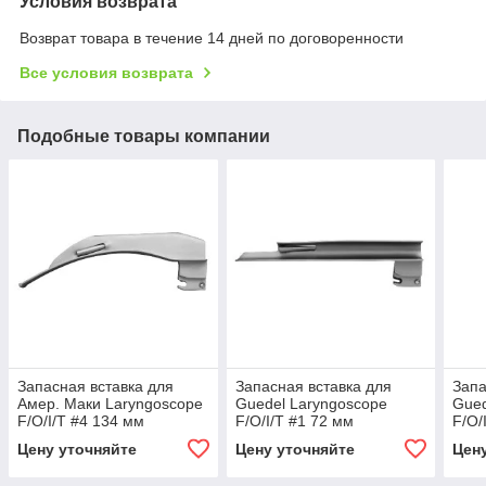
Условия возврата
Возврат товара в течение 14 дней по договоренности
Все условия возврата
Подобные товары компании
Запасная вставка для
Запасная вставка для
Запа
Амер. Маки Laryngoscope
Guedel Laryngoscope
Gued
F/O/I/T #4 134 мм
F/O/I/T #1 72 мм
F/O/
Цену уточняйте
Цену уточняйте
Цен