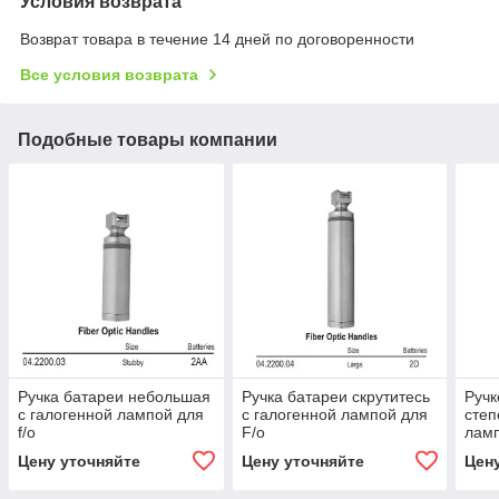
Условия возврата
Возврат товара в течение 14 дней по договоренности
Все условия возврата
Подобные товары компании
Ручка батареи небольшая
Ручка батареи скрутитесь
Ручк
с галогенной лампой для
с галогенной лампой для
степ
f/o
F/o
ламп
Цену уточняйте
Цену уточняйте
Цен