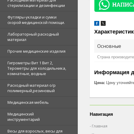
Расходный материал для
стерилизации и дезинфекции
Футляры-укладки и сумки
скорой медицинской помощи.
Характеристик
Лабораторный расходный
материал
Основные
Прочие медицинские изделия
Страна производит
Гигрометры Вит 1 Вит 2,
Терометры для холодильника,
Информация д
комнатные, водные
Цена:
Цену уточняйт
Расходный материал о/р
полимерный,резиновый
Медицинская мебель
Медицинский
Навигация
инструментарий
Главная
Весы для взрослых, весы для