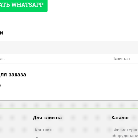
и
ель
Пакистан
ля заказа
е
Для клиента
Каталог
Контакты
Физиотерап
оборудован