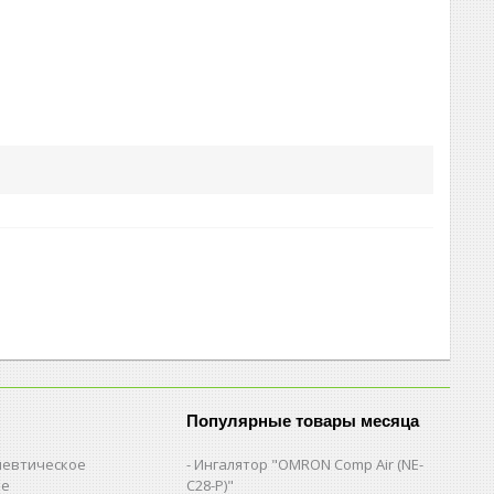
Популярные товары месяца
евтическое
Ингалятор "OMRON Comp Air (NE-
ие
C28-Р)"