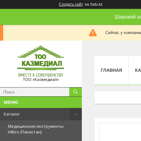
Создать сайт
на Satu.kz
Широкий а
Сейчас у компании
ГЛАВНАЯ
КА
ТОО «Казмедиал»
Каталог
Медицинские инструменты
Hilbro (Пакистан)