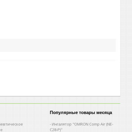
Популярные товары месяца
евтическое
Ингалятор "OMRON Comp Air (NE-
ие
C28-Р)"