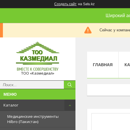
Создать сайт
на Satu.kz
Широкий а
Сейчас у компан
ГЛАВНАЯ
КА
ТОО «Казмедиал»
Каталог
Медицинские инструменты
Hilbro (Пакистан)