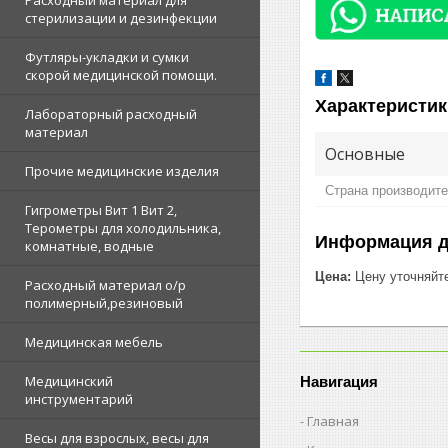
Расходный материал для
стерилизации и дезинфекции
Футляры-укладки и сумки
скорой медицинской помощи.
Характеристик
Лабораторный расходный
материал
Основные
Прочие медицинские изделия
Страна производит
Гигрометры Вит 1 Вит 2,
Терометры для холодильника,
Информация д
комнатные, водные
Цена:
Цену уточняйт
Расходный материал о/р
полимерный,резиновый
Медицинская мебель
Медицинский
Навигация
инструментарий
Главная
Весы для взрослых, весы для