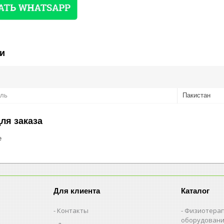
и
ель
Пакистан
ля заказа
е
Для клиента
Каталог
Контакты
Физиотерап
оборудован