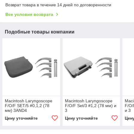
Возврат товара в течение 14 дней по договоренности
Все условия возврата
Подобные товары компании
Macintosh Laryngoscope
Macintosh Laryngoscope
Maci
F/O/F SET/5 #0,1,2 (78
F/O/F Set/3 #1,2 (78 мм) и
F/O/
мм) 3AND4
3
и 3
Цену уточняйте
Цену уточняйте
Цен