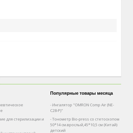
Популярные товары месяца
евтическое
Ингалятор "OMRON Comp Air (NE-
ие
C28-Р)"
ие для стерилизации и
Тонометр Bio-press со стетоскопом
и
50*14 см.врослый,45*10,5 см (Китай)
детский