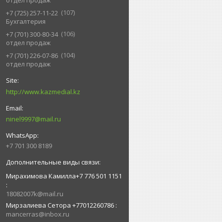
отдел продаж
107
+7 (725) 257-11-22
Бухгалтерия
106
+7 (701) 300-80-34
отдел продаж
104
+7 (701) 226-07-86
отдел продаж
http://www.kazmedial.kz
ninel9997@mail.ru
+7 701 300 8189
Мирахимова Камилла+7 776 501 1151
18082007k@mail.ru
Мирзалиева Сетора +77012260786
mancerras@inbox.ru