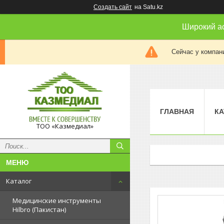
Создать сайт
на Satu.kz
Широкий а
Сейчас у компан
ГЛАВНАЯ
КА
ТОО «Казмедиал»
Каталог
Медицинские инструменты
Hilbro (Пакистан)