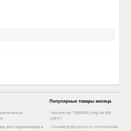
Популярные товары месяца
евтическое
Ингалятор "OMRON Comp Air (NE-
ие
C28-Р)"
ие для стерилизации и
Тонометр Bio-press со стетоскопом