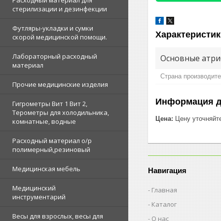
Расходный материал для
стерилизации и дезинфекции
Футляры-укладки и сумки
Характеристик
скорой медицинской помощи.
Лабораторный расходный
Основные атри
материал
Страна производит
Прочие медицинские изделия
Информация д
Гигрометры Вит 1 Вит 2,
Терометры для холодильника,
Цена:
Цену уточняйт
комнатные, водные
Расходный материал о/р
полимерный,резиновый
Медицинская мебель
Навигация
Медицинский
Главная
инструментарий
Каталог
Весы для взрослых, весы для
О нас