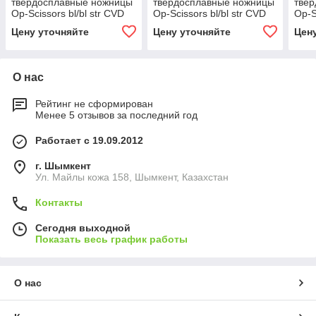
твердосплавные ножницы
твердосплавные ножницы
тве
Op-Scissors bl/bl str CVD
Op-Scissors bl/bl str CVD
Op-Sc
15,5 см
16,5 см
14,5
Цену уточняйте
Цену уточняйте
Цен
О нас
Рейтинг не сформирован
Менее 5 отзывов за последний год
Работает с 19.09.2012
г. Шымкент
Ул. Майлы кожа 158, Шымкент, Казахстан
Контакты
Сегодня выходной
Показать весь график работы
О нас