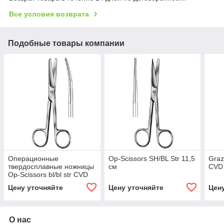
Все условия возврата
Подобные товары компании
Операционные
Op-Scissors SH/BL Str 11,5
Graz
твердосплавные ножницы
см
CVD 
Op-Scissors bl/bl str CVD
11,5 см
Цену уточняйте
Цену уточняйте
Цен
О нас