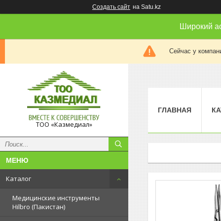
Создать сайт
на Satu.kz
Широкий а
Сейчас у компан
ГЛАВНАЯ
КА
ТОО «Казмедиал»
Каталог
Медицинские инструменты
Hilbro (Пакистан)