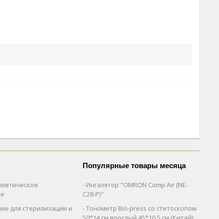
Популярные товары месяца
евтическое
Ингалятор "OMRON Comp Air (NE-
ие
C28-Р)"
ие для стерилизации и
Тонометр Bio-press со стетоскопом
и
50*14 см.врослый,45*10,5 см (Китай)