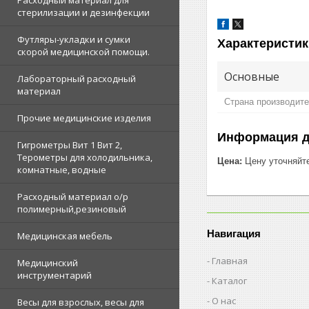
Расходный материал для
стерилизации и дезинфекции
Футляры-укладки и сумки
Характеристик
скорой медицинской помощи.
Основные
Лабораторный расходный
материал
Страна производит
Прочие медицинские изделия
Информация д
Гигрометры Вит 1 Вит 2,
Терометры для холодильника,
Цена:
Цену уточняйт
комнатные, водные
Расходный материал о/р
полимерный,резиновый
Навигация
Медицинская мебель
Главная
Медицинский
инструментарий
Каталог
О нас
Весы для взрослых, весы для