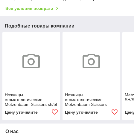
Все условия возврата
Подобные товары компании
Ножницы
Ножницы
Metz
стоматологические
стоматологические
SH/S
Metzenbaum Scissors sh/bl
Metzenbaum Scissors
str 14.5cm
sh/sh str 14.5cm
Цену уточняйте
Цену уточняйте
Цен
О нас