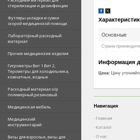
Расходный материал для
стерилизации и дезинфекции
Футляры-укладки и сумки
Характеристик
скорой медицинской помощи.
Основные
Лабораторный расходный
материал
Страна производит
Прочие медицинские изделия
Информация д
Гигрометры Вит 1 Вит 2,
Терометры для холодильника,
Цена:
Цену уточняйт
комнатные, водные
Расходный материал о/р
полимерный,резиновый
Навигация
Медицинская мебель
Главная
Медицинский
инструментарий
Каталог
О нас
Весы для взрослых, весы для