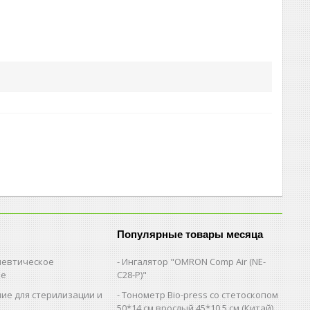
Популярные товары месяца
евтическое
Ингалятор "OMRON Comp Air (NE-
ие
C28-Р)"
ие для стерилизации и
Тонометр Bio-press со стетоскопом
и
50*14 см.врослый,45*10,5 см (Китай)