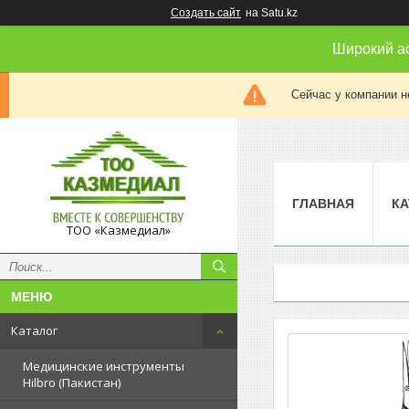
Создать сайт
на Satu.kz
Широкий а
Сейчас у компании н
ГЛАВНАЯ
КА
ТОО «Казмедиал»
Каталог
Медицинские инструменты
Hilbro (Пакистан)