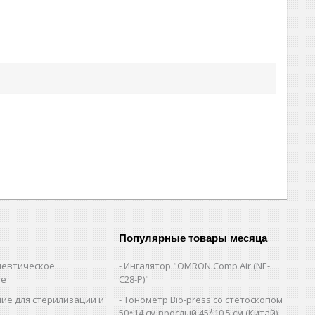
Популярные товары месяца
евтическое
Ингалятор "OMRON Comp Air (NE-
ие
C28-Р)"
ие для стерилизации и
Тонометр Bio-press со стетоскопом
и
50*14 см.врослый,45*10,5 см (Китай)