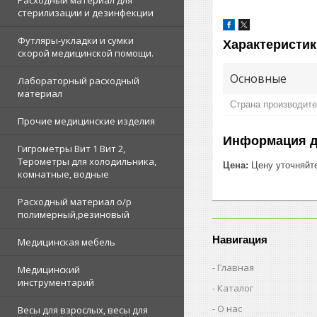
Расходный материал для
стерилизации и дезинфекции
Футляры-укладки и сумки
Характеристик
скорой медицинской помощи.
Основные
Лабораторный расходный
материал
Страна производит
Прочие медицинские изделия
Информация д
Гигрометры Вит 1 Вит 2,
Терометры для холодильника,
Цена:
Цену уточняйт
комнатные, водные
Расходный материал о/р
полимерный,резиновый
Навигация
Медицинская мебель
Главная
Медицинский
инструментарий
Каталог
О нас
Весы для взрослых, весы для