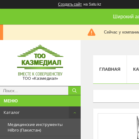
Создать сайт
на Satu.kz
Широкий а
Сейчас у компании
ГЛАВНАЯ
КА
ТОО «Казмедиал»
Каталог
Медицинские инструменты
Hilbro (Пакистан)