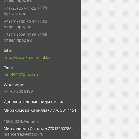
отдел продаж
107
+7 (725) 257-11-22
Бухгалтерия
106
+7 (701) 300-80-34
отдел продаж
104
+7 (701) 226-07-86
отдел продаж
http://www.kazmedial.kz
ninel9997@mail.ru
+7 701 300 8189
Мирахимова Камилла+7 776 501 1151
18082007k@mail.ru
Мирзалиева Сетора +77012260786
mancerras@inbox.ru