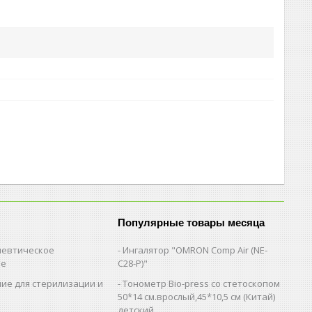
Популярные товары месяца
евтическое
Ингалятор "OMRON Comp Air (NE-
ие
C28-Р)"
ие для стерилизации и
Тонометр Bio-press со стетоскопом
и
50*14 см.врослый,45*10,5 см (Китай)
детский