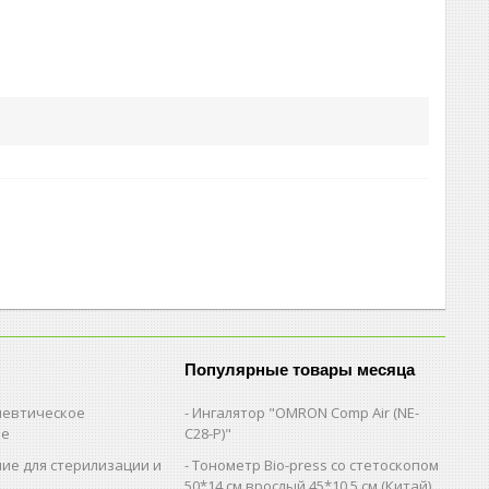
Популярные товары месяца
евтическое
Ингалятор "OMRON Comp Air (NE-
ие
C28-Р)"
ие для стерилизации и
Тонометр Bio-press со стетоскопом
и
50*14 см.врослый,45*10,5 см (Китай)