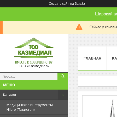
Создать сайт
на Satu.kz
Широкий а
Сейчас у компан
ГЛАВНАЯ
КА
ТОО «Казмедиал»
Каталог
Медицинские инструменты
Hilbro (Пакистан)