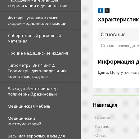
Расходный материал для
стерилизации и дезинфекции
Футляры-укладки и сумки
Характеристик
скорой медицинской помощи.
Основные
Лабораторный расходный
материал
Страна производит
Прочие медицинские изделия
Информация д
Гигрометры Вит 1 Вит 2,
Терометры для холодильника,
Цена:
Цену уточняйт
комнатные, водные
Расходный материал о/р
полимерный,резиновый
Навигация
Медицинская мебель
Главная
Медицинский
инструментарий
Каталог
О нас
Весы для взрослых, весы для