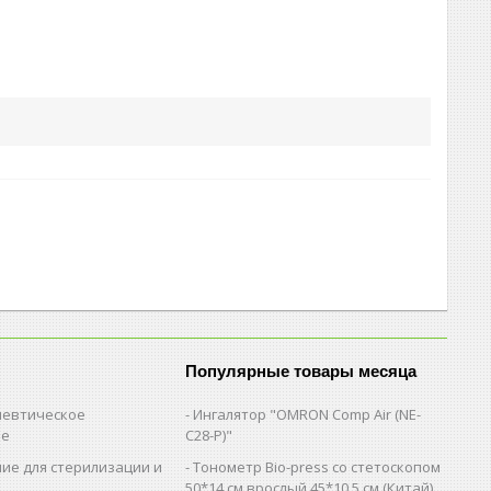
Популярные товары месяца
евтическое
Ингалятор "OMRON Comp Air (NE-
ие
C28-Р)"
ие для стерилизации и
Тонометр Bio-press со стетоскопом
и
50*14 см.врослый,45*10,5 см (Китай)