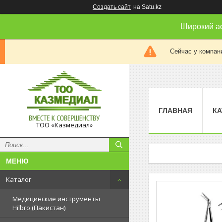
Создать сайт
на Satu.kz
Широкий а
Сейчас у компан
ГЛАВНАЯ
КА
ТОО «Казмедиал»
Каталог
Медицинские инструменты
Hilbro (Пакистан)