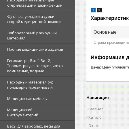
Расходный материал для
стерилизации и дезинфекции
Футляры-укладки и сумки
Характеристик
скорой медицинской помощи.
Основные
Лабораторный расходный
материал
Страна производит
Прочие медицинские изделия
Информация д
Гигрометры Вит 1 Вит 2,
Терометры для холодильника,
Цена:
Цену уточняйт
комнатные, водные
Расходный материал о/р
полимерный,резиновый
Навигация
Медицинская мебель
Главная
Медицинский
инструментарий
Каталог
О нас
Весы для взрослых, весы для