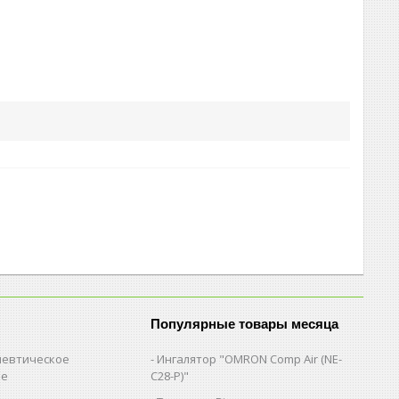
Популярные товары месяца
евтическое
Ингалятор "OMRON Comp Air (NE-
ие
C28-Р)"