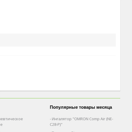
Популярные товары месяца
евтическое
Ингалятор "OMRON Comp Air (NE-
ие
C28-Р)"