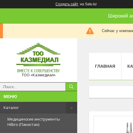
Создать сайт
на Satu.kz
Широкий а
Сейчас у компан
ГЛАВНАЯ
КА
ТОО «Казмедиал»
Каталог
Медицинские инструменты
Hilbro (Пакистан)