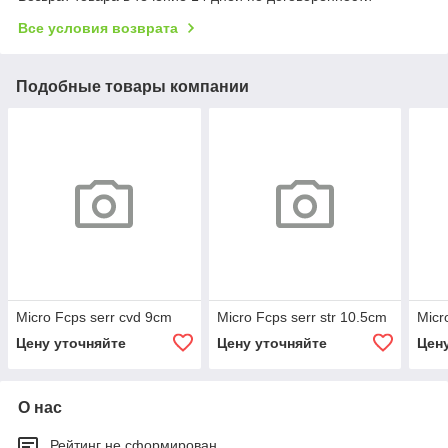
Все условия возврата
Подобные товары компании
Micro Fcps serr cvd 9cm
Micro Fcps serr str 10.5cm
Micr
Цену уточняйте
Цену уточняйте
Цен
О нас
Рейтинг не сформирован