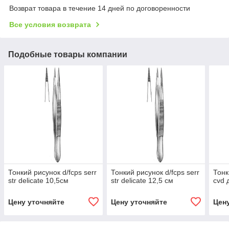
Возврат товара в течение 14 дней по договоренности
Все условия возврата
Подобные товары компании
Тонкий рисунок d/fcps serr
Тонкий рисунок d/fcps serr
Тонк
str delicate 10,5см
str delicate 12,5 см
cvd 
Цену уточняйте
Цену уточняйте
Цен