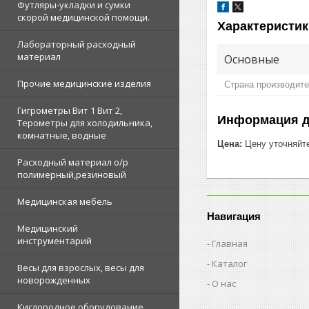
Футляры-укладки и сумки
скорой медицинской помощи.
Характеристик
Лабораторный расходный
материал
Основные
Прочие медицинские изделия
Страна производит
Гигрометры Вит 1 Вит 2,
Информация д
Терометры для холодильника,
комнатные, водные
Цена:
Цену уточняйт
Расходный материал о/р
полимерный,резиновый
Медицинская мебель
Навигация
Медицинский
инструментарий
Главная
Каталог
Весы для взрослых, весы для
новорожденных
О нас
Кислородное оборудование