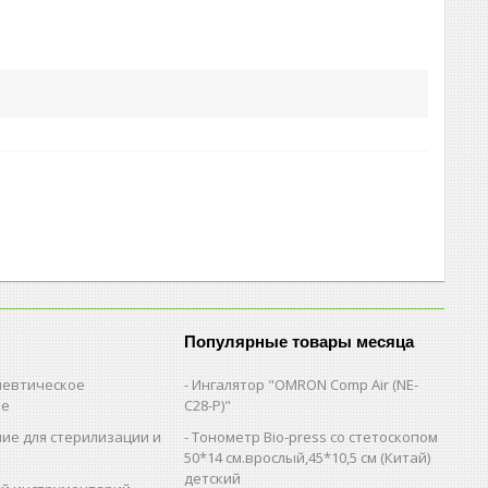
Популярные товары месяца
евтическое
Ингалятор "OMRON Comp Air (NE-
ие
C28-Р)"
ие для стерилизации и
Тонометр Bio-press со стетоскопом
и
50*14 см.врослый,45*10,5 см (Китай)
детский