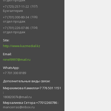
отдел продаж
107
+7 (725) 257-11-22
Бухгалтерия
106
+7 (701) 300-80-34
отдел продаж
104
+7 (701) 226-07-86
отдел продаж
http://www.kazmedial.kz
ninel9997@mail.ru
+7 701 300 8189
Мирахимова Камилла+7 776 501 1151
18082007k@mail.ru
Мирзалиева Сетора +77012260786
mancerras@inbox.ru