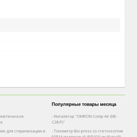
Популярные товары месяца
евтическое
Ингалятор "OMRON Comp Air (NE-
ие
C28-Р)"
ие для стерилизации и
Тонометр Bio-press со стетоскопом
и
50*14 см.врослый,45*10,5 см (Китай)