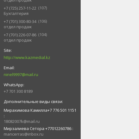
отдел продаж
107
+7 (725) 257-11-22
Бухгалтерия
106
+7 (701) 300-80-34
отдел продаж
104
+7 (701) 226-07-86
отдел продаж
http://www.kazmedial.kz
ninel9997@mail.ru
+7 701 300 8189
Мирахимова Камилла+7 776 501 1151
18082007k@mail.ru
Мирзалиева Сетора +77012260786
mancerras@inbox.ru