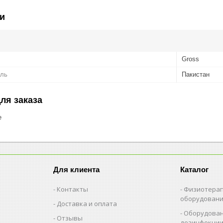
и
Gross
ель
Пакистан
ля заказа
е
Для клиента
Каталог
Контакты
Физиотерап
оборудован
Доставка и оплата
Оборудован
Отзывы
дезинфекци