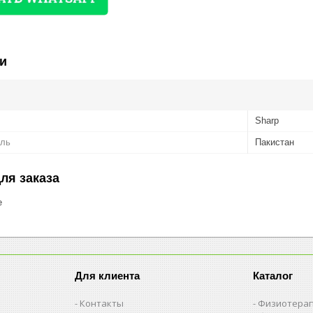
и
Sharp
ель
Пакистан
ля заказа
е
Для клиента
Каталог
Контакты
Физиотерап