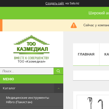
Создать сайт
на Satu.kz
Широкий а
Сейчас у компан
ГЛАВНАЯ
КА
ТОО «Казмедиал»
Каталог
Медицинские инструменты
Hilbro (Пакистан)