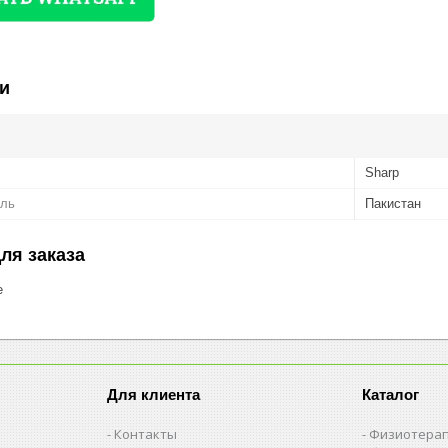
и
Sharp
ель
Пакистан
ля заказа
е
Для клиента
Каталог
Контакты
Физиотерап