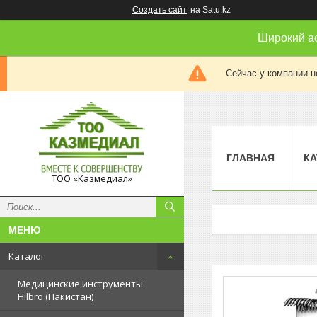
Создать сайт
на Satu.kz
Широкий а
Сейчас у компании н
ГЛАВНАЯ
КА
ТОО «Казмедиал»
Каталог
Медицинские инструменты
Hilbro (Пакистан)