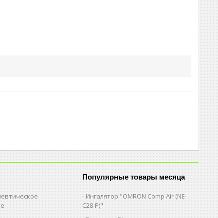
Популярные товары месяца
евтическое
Ингалятор "OMRON Comp Air (NE-
ие
C28-Р)"