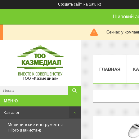
Создать сайт
на Satu.kz
Широкий а
Сейчас у компан
ГЛАВНАЯ
КА
ТОО «Казмедиал»
Каталог
Медицинские инструменты
Hilbro (Пакистан)