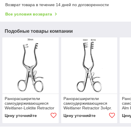
Возврат товара в течение 14 дней по договоренности
Все условия возврата
Подобные товары компании
Ранорасширители
Ранорасширители
Ран
самоудерживающиеся
самоудерживающиеся
сам
Weitlaner-Loktite Retractor
Weitlaner Retractor 3x4pr.
Alm 
blunt 2x3pr. 11.5cm
blunt 13cm
Цену уточняйте
Цену уточняйте
Цен