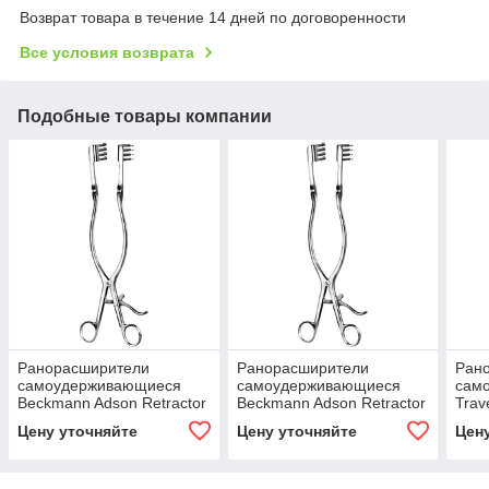
Возврат товара в течение 14 дней по договоренности
Все условия возврата
Подобные товары компании
Ранорасширители
Ранорасширители
Ран
самоудерживающиеся
самоудерживающиеся
сам
Beckmann Adson Retractor
Beckmann Adson Retractor
Trav
4x4pr. 25x25mm bl, 31cm
4x4pr. 45x25mm, bl, 31cm
19×2
Цену уточняйте
Цену уточняйте
Цен
20c