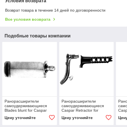
Условия возврата
Возврат товара в течение 14 дней по договоренности
Все условия возврата
Подобные товары компании
Ранорасширители
Ранорасширители
Ран
самоудерживающиеся
самоудерживающиеся
сам
Blades blunt for Caspar
Caspar Retractor for
Casp
Retractor 65x20mm
Lumber Vertebral Colunm
Lumb
Цену уточняйте
Цену уточняйте
Цен
40mm
45m