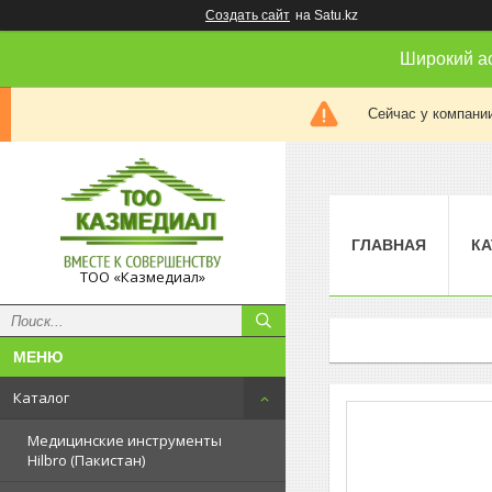
Создать сайт
на Satu.kz
Широкий а
Сейчас у компании
ГЛАВНАЯ
КА
ТОО «Казмедиал»
Каталог
Медицинские инструменты
Hilbro (Пакистан)