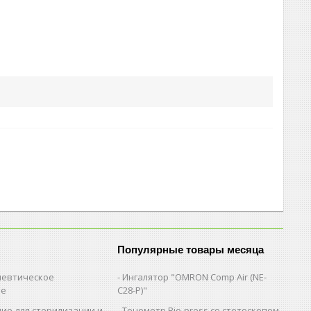
Популярные товары месяца
евтическое
Ингалятор "OMRON Comp Air (NE-
ие
C28-Р)"
ие для стерилизации и
Тонометр Bio-press со стетоскопом