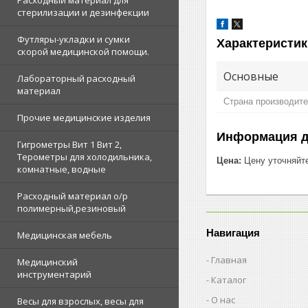
Расходный материал для
стерилизации и дезинфекции
Футляры-укладки и сумки
Характеристик
скорой медицинской помощи.
Основные
Лабораторный расходный
материал
Страна производит
Прочие медицинские изделия
Информация д
Гигрометры Вит 1 Вит 2,
Терометры для холодильника,
Цена:
Цену уточняйт
комнатные, водные
Расходный материал о/р
полимерный,резиновый
Навигация
Медицинская мебель
Главная
Медицинский
инструментарий
Каталог
О нас
Весы для взрослых, весы для