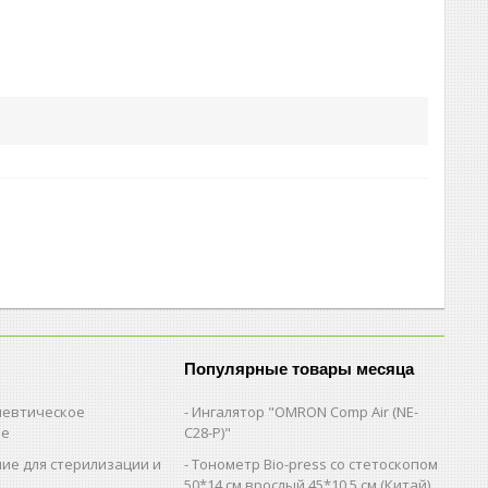
Популярные товары месяца
евтическое
Ингалятор "OMRON Comp Air (NE-
ие
C28-Р)"
ие для стерилизации и
Тонометр Bio-press со стетоскопом
и
50*14 см.врослый,45*10,5 см (Китай)