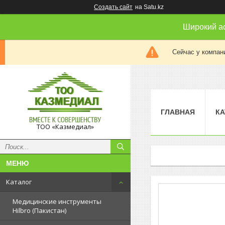
Создать сайт
на Satu.kz
Широкий а
Сейчас у компан
ГЛАВНАЯ
КА
ТОО «Казмедиал»
Каталог
Медицинские инструменты
Hilbro (Пакистан)