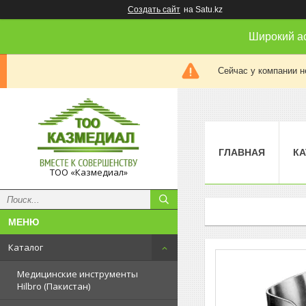
Создать сайт
на Satu.kz
Широкий а
Сейчас у компании н
ГЛАВНАЯ
КА
ТОО «Казмедиал»
Каталог
Медицинские инструменты
Hilbro (Пакистан)