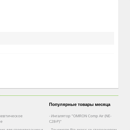
Популярные товары месяца
евтическое
Ингалятор "OMRON Comp Air (NE-
ие
C28-Р)"
ие для стерилизации и
Тонометр Bio-press со стетоскопом