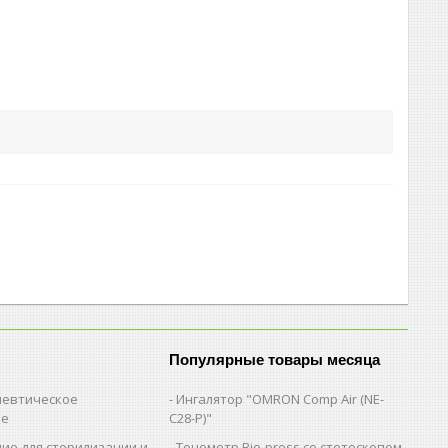
Популярные товары месяца
евтическое
Ингалятор "OMRON Comp Air (NE-
ие
C28-Р)"
ие для стерилизации и
Тонометр Bio-press со стетоскопом