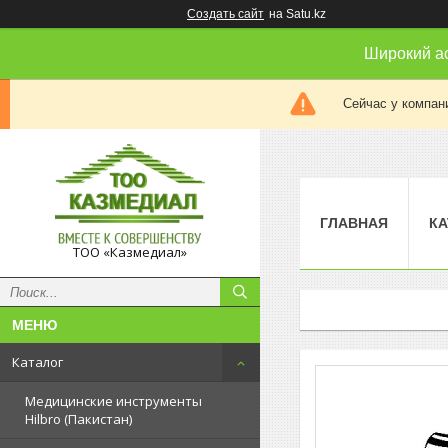
Создать сайт
на Satu.kz
Широкий а
Сейчас у компан
ГЛАВНАЯ
КА
ТОО «Казмедиал»
Каталог
Медицинские инструменты
Hilbro (Пакистан)