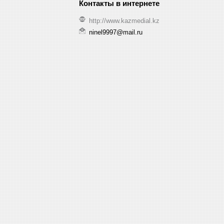
http://www.kazmedial.kz
ninel9997@mail.ru