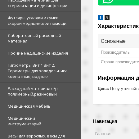
Расходный материал для
стерилизации и дезинфекции
Футляры-укладки и сумки
скорой медицинской помощи.
Характеристик
Лабораторный расходный
Основные
материал
Производитель
Прочие медицинские изделия
Страна производит
Гигрометры Вит 1 Вит 2,
Терометры для холодильника,
комнатные, водные
Информация д
Расходный материал о/р
Цена:
Цену уточняйт
полимерный,резиновый
Медицинская мебель
Медицинский
Навигация
инструментарий
Главная
Весы для взрослых, весы для