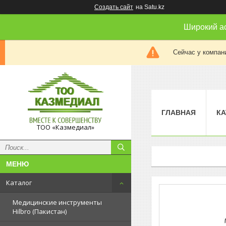
Создать сайт
на Satu.kz
Широкий а
Сейчас у компан
ГЛАВНАЯ
КА
ТОО «Казмедиал»
Каталог
Медицинские инструменты
Hilbro (Пакистан)