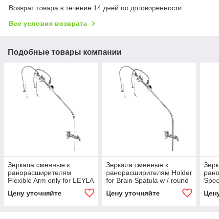
Возврат товара в течение 14 дней по договоренности
Все условия возврата
Подобные товары компании
Зеркала сменные к
Зеркала сменные к
Зерк
ранорасширителям
ранорасширителям Holder
ран
Flexible Arm only for LEYLA
for Brain Spatula w / round
Spec
Brain Retractor
stem F / LEYLA
LEYL
Цену уточняйте
Цену уточняйте
Цен