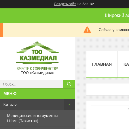
Создать сайт
на Satu.kz
Широкий а
Сейчас у компан
ГЛАВНАЯ
КА
ТОО «Казмедиал»
Каталог
Медицинские инструменты
Hilbro (Пакистан)