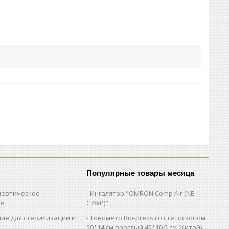
Популярные товары месяца
евтическое
Ингалятор "OMRON Comp Air (NE-
ие
C28-Р)"
ие для стерилизации и
Тонометр Bio-press со стетоскопом
и
50*14 см.врослый,45*10,5 см (Китай)