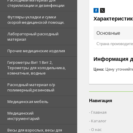
Расходный материал для
стерилизации и дезинфекции
Футляры-укладки и сумки
Характеристик
скорой медицинской помощи.
Основные
Лабораторный расходный
материал
Страна производит
Прочие медицинские изделия
Информация д
Гигрометры Вит 1 Вит 2,
Терометры для холодильника,
Цена:
Цену уточняйт
комнатные, водные
Расходный материал о/р
полимерный,резиновый
Навигация
Медицинская мебель
Главная
Медицинский
инструментарий
Каталог
О нас
Весы для взрослых, весы для