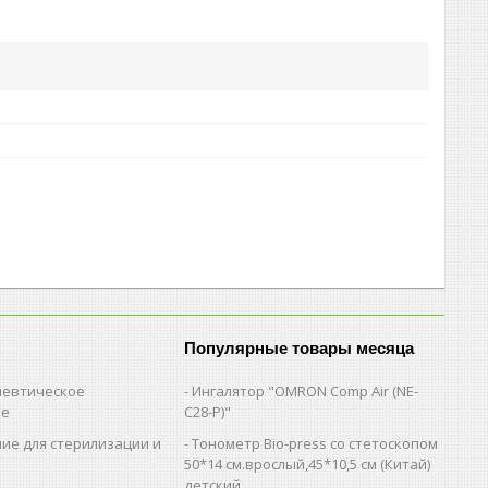
Популярные товары месяца
евтическое
Ингалятор "OMRON Comp Air (NE-
ие
C28-Р)"
ие для стерилизации и
Тонометр Bio-press со стетоскопом
и
50*14 см.врослый,45*10,5 см (Китай)
детский