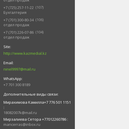
отдел продаж
107
+7 (725) 257-11-22
Бухгалтерия
106
+7 (701) 300-80-34
отдел продаж
104
+7 (701) 226-07-86
отдел продаж
http://www.kazmedial.kz
ninel9997@mail.ru
+7 701 300 8189
Мирахимова Камилла+7 776 501 1151
18082007k@mail.ru
Мирзалиева Сетора +77012260786
mancerras@inbox.ru