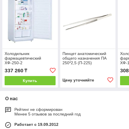
Холодильник
Пинцет анатомический
Хол
фармацевтический
общего назначения ПА
фар
ХФ-250-2
250*2,5 (П-225)
ХФ-1
337 260
308
₸
Цену уточняйте
Купить
О нас
Рейтинг не сформирован
Менее 5 отзывов за последний год
Работает с 19.09.2012